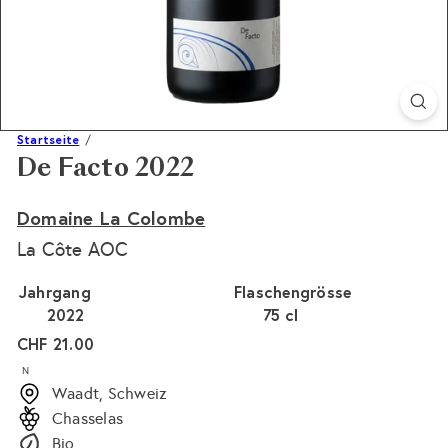
Startseite
De Facto 2022
Domaine La Colombe
La Côte AOC
Jahrgang
Flaschengrösse
2022
75 cl
Normaler
CHF 21.00
Preis
N
Waadt, Schweiz
Chasselas
Bio