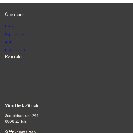
Über uns
Über uns
Impressum
AGB
Datenschutz
Kontakt
Vintra SA, Weinimporte
Seefeldstrasse 299
CH-8008 Zürich
+41 44 422 45 22
E-Mail ›
Vinothek Zürich
Seefeldstrasse 299
8008 Zürich
Öffnungszeiten