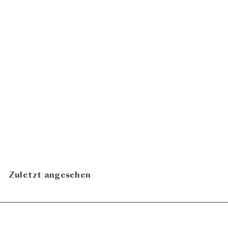
BIO
De Facto 2022
Domaine La
CHF 21.00
Colombe
N
In den Warenkorb legen
Zuletzt angesehen