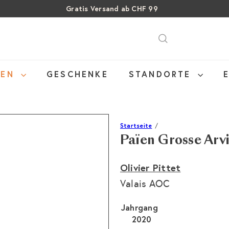
Gratis Versand ab CHF 99
Pause
SALE: Bis zu 40% auf letzte Flaschen
Über 15% Rabatt auf Sommer Weine
Diashow
NEN
GESCHENKE
STANDORTE
Startseite
Païen Grosse Arv
Olivier Pittet
Valais AOC
Jahrgang
2020