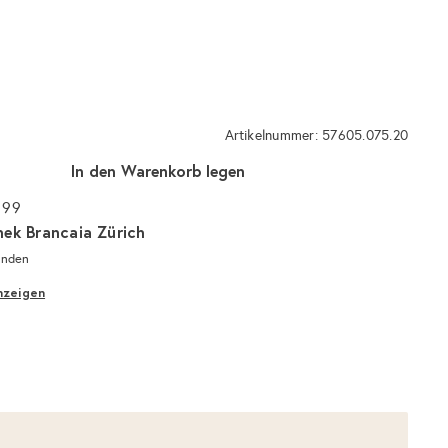
Artikelnummer: 57605.075.20
In den Warenkorb legen
 99
hek Brancaia Zürich
unden
nzeigen