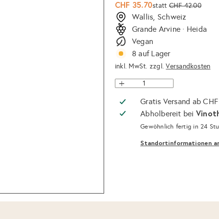
Sonderpreis
Normaler
CHF 35.70
statt
CHF 42.00
Preis
Wallis, Schweiz
Grande Arvine · Heida
Vegan
8 auf Lager
inkl. MwSt. zzgl.
Versandkosten
Gratis Versand ab CHF
Vinot
Abholbereit bei
Gewöhnlich fertig in 24 St
Standortinformationen a