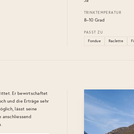
Ja
TRINKTEMPERATUR
8–10 Grad
PASST ZU
Fondue
Raclette
F
Pittet. Er bewirtschaftet
och und die Erträge sehr
öglich, lässt seine
ie anschliessend
.