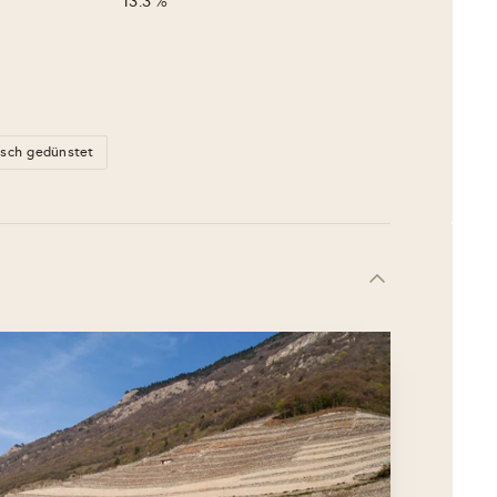
13.3 %
isch gedünstet