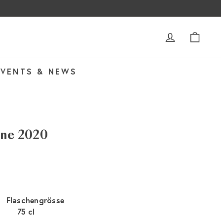
ACCOUNT
WAR
EVENTS & NEWS
ine 2020
Flaschengrösse
75 cl