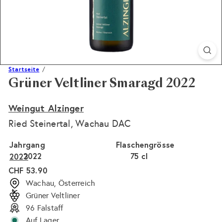
Startseite
Grüner Veltliner Smaragd 2022
Weingut Alzinger
Ried Steinertal, Wachau DAC
Jahrgang
Flaschengrösse
2022
75 cl
2023
Normaler
CHF 53.90
Preis
Wachau, Österreich
Grüner Veltliner
96 Falstaff
Auf Lager