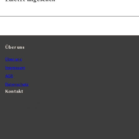
Über uns
Über uns
Impressum
AGB
Datenschutz
Kontakt
Vintra SA, Weinimporte
Seefeldstrasse 299
CH-8008 Zürich
+41 44 422 45 22
E-Mail ›