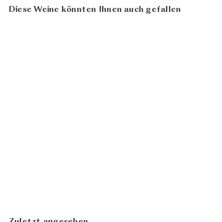
Diese Weine könnten Ihnen auch gefallen
96
100
Grüner Veltliner Smaragd
2022
CHF
Weingut Alzinger
53.90
In den Warenkorb legen
Zuletzt angesehen