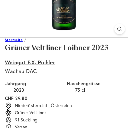
Startseite
Grüner Veltliner Loibner 2023
Weingut F.X. Pichler
Wachau DAC
Jahrgang
Flaschengrösse
2023
75 cl
Normaler
CHF 29.80
Preis
Niederösterreich, Österreich
Grüner Veltliner
91 Suckling
Vegan