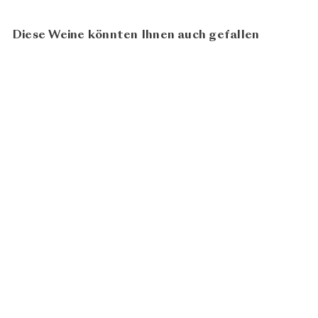
Diese Weine könnten Ihnen auch gefallen
91
100
Grüner Veltliner Loibner
2023
Weingut F.X. Pichler
CHF 29.80
In den Warenkorb legen