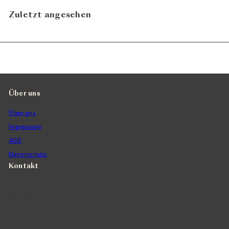
Zuletzt angesehen
Über uns
Über uns
Impressum
AGB
Datenschutz
Kontakt
Vintra SA, Weinimporte
Seefeldstrasse 299
CH-8008 Zürich
+41 44 422 45 22