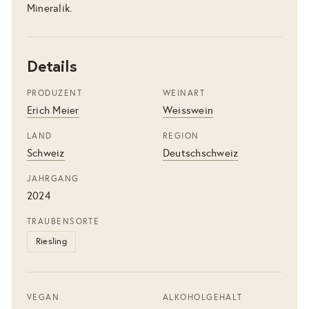
Mineralik.
Details
PRODUZENT
WEINART
Erich Meier
Weisswein
LAND
REGION
Schweiz
Deutschschweiz
JAHRGANG
2024
TRAUBENSORTE
Riesling
VEGAN
ALKOHOLGEHALT