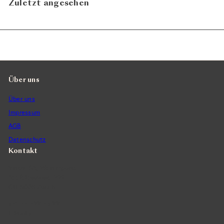
Zuletzt angesehen
Über uns
Über uns
Impressum
AGB
Datenschutz
Kontakt
Vintra SA, Weinimporte
Seefeldstrasse 299
CH-8008 Zürich
+41 44 422 45 22
E-Mail ›