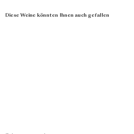
Diese Weine könnten Ihnen auch gefallen
Riesling 2024
Erich Meier
CHF 36.00
N
In den Warenkorb legen