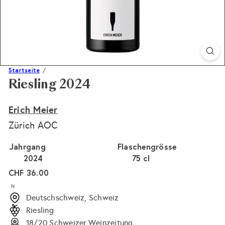
Startseite
Riesling 2024
Erich Meier
Zürich AOC
Jahrgang
Flaschengrösse
2024
75 cl
Normaler
CHF 36.00
Preis
N
Deutschschweiz, Schweiz
Riesling
18/20 Schweizer Weinzeitung