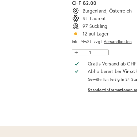
Normaler
CHF 82.00
Preis
Burgenland, Österreich
St. Laurent
97 Suckling
12 auf Lager
inkl. MwSt. zzgl.
Versandkosten
Gratis Versand ab CHF
Vinot
Abholbereit bei
Gewöhnlich fertig in 24 St
Standortinformationen a