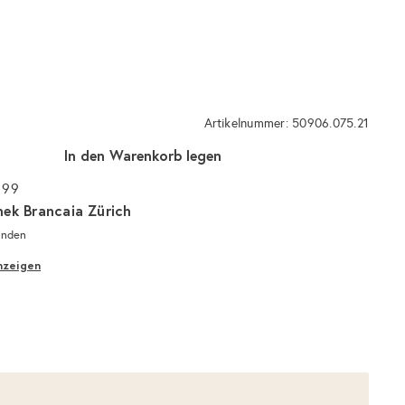
Artikelnummer: 50906.075.21
In den Warenkorb legen
 99
hek Brancaia Zürich
unden
nzeigen