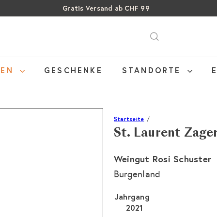
Gratis Versand ab CHF 99
Pause
SALE: Bis zu 40% auf letzte Flaschen
Über 15% Rabatt auf Sommer Weine
Diashow
NEN
GESCHENKE
STANDORTE
Startseite
St. Laurent Zage
Weingut Rosi Schuster
Burgenland
Jahrgang
2021