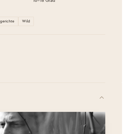
16–18 Grad
zgerichte
Wild