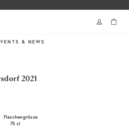
ACCOUNT
WAR
EVENTS & NEWS
rsdorf 2021
Flaschengrösse
75 cl