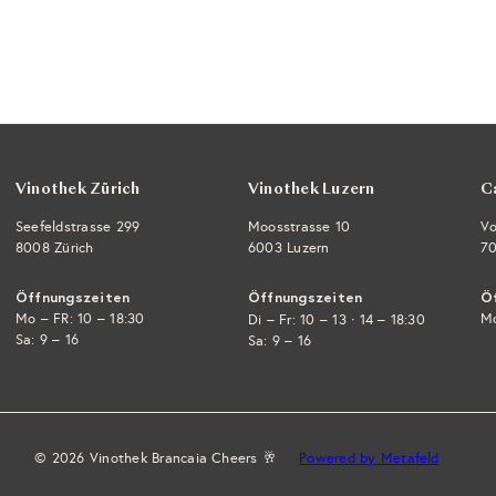
Vinothek Zürich
Vinothek Luzern
C
Seefeldstrasse 299
Moosstrasse 10
Vo
8008 Zürich
6003 Luzern
70
Öffnungszeiten
Öffnungszeiten
Ö
Mo – FR: 10 – 18:30
·
Mo
Di – Fr: 10 – 13
14 – 18:30
Sa: 9 – 16
Sa: 9 – 16
© 2026 Vinothek Brancaia Cheers 🥂
Powered by Metafeld