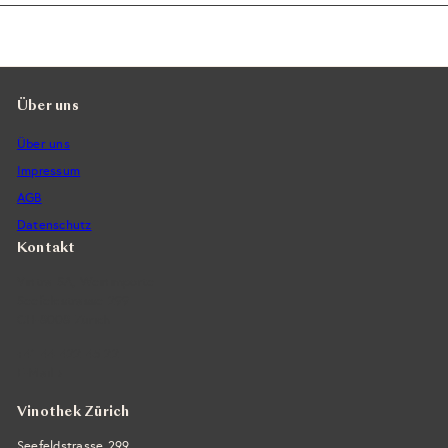
Über uns
Über uns
Impressum
AGB
Datenschutz
Kontakt
Vintra SA, Weinimporte
Seefeldstrasse 299
CH-8008 Zürich
+41 44 422 45 22
E-Mail ›
Vinothek Zürich
Seefeldstrasse 299