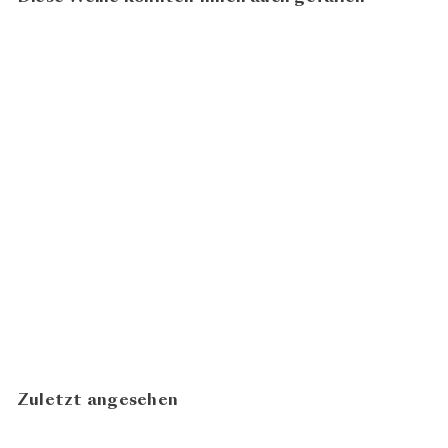
93
100
BIO
St. Laurent 2022
Weingut
CHF 23.00
Rosi Schuster
In den Warenkorb legen
Zuletzt angesehen