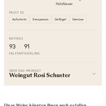
Holzfässer
PASST ZU
Aufschnitt
Eierspeisen
Geflügel
Gemüse
RATINGS
93
91
FALSTAFF
SUCKLING
ÜBER DAS WEINGUT
Weingut Rosi Schuster
Diese Weine könnten Ihnen auch gefallen