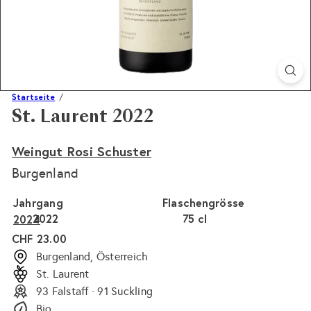
Startseite
St. Laurent 2022
Weingut Rosi Schuster
Burgenland
Jahrgang
Flaschengrösse
2022
75 cl
2024
Normaler
CHF 23.00
Preis
Burgenland, Österreich
St. Laurent
93 Falstaff · 91 Suckling
Bio