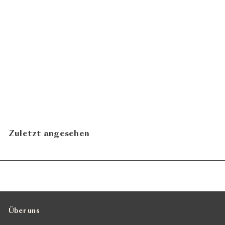
Riesling-Sylaner 2023
CHF 22.50
Fromm Georg
N
In den Warenkorb legen
Zuletzt angesehen
Über uns