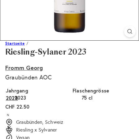
Startseite
Riesling-Sylaner 2023
Fromm Georg
Graubünden AOC
Jahrgang
Flaschengrösse
2023
75 cl
2024
2021
Normaler
CHF 22.50
Preis
N
Graubünden, Schweiz
Riesling x Sylvaner
Vegan