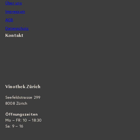
Über uns
Impressum
AGB
Datenschutz
Kontakt
Vintra SA, Weinimporte
Seefeldstrasse 299
CH-8008 Zürich
+41 44 422 45 22
E-Mail ›
Vinothek Zürich
Seefeldstrasse 299
8008 Zürich
Öffnungszeiten
Mo – FR: 10 – 18:30
Sa: 9 – 16