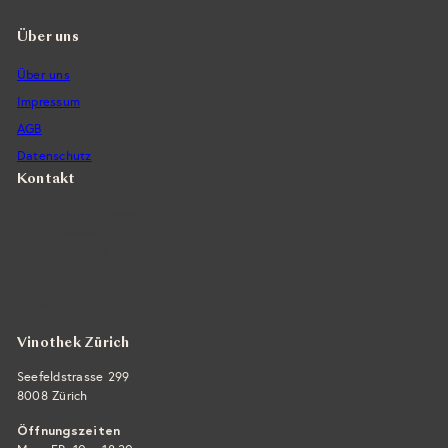
Über uns
Über uns
Impressum
AGB
Datenschutz
Kontakt
Vintra SA, Weinimporte
Seefeldstrasse 299
CH-8008 Zürich
+41 44 422 45 22
E-Mail ›
Vinothek Zürich
Seefeldstrasse 299
8008 Zürich
Öffnungszeiten