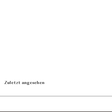
Pinot Noir 2022
Johanniterkeller - Martin
CHF 19.80
Hubacher
N
In den Warenkorb legen
Zuletzt angesehen