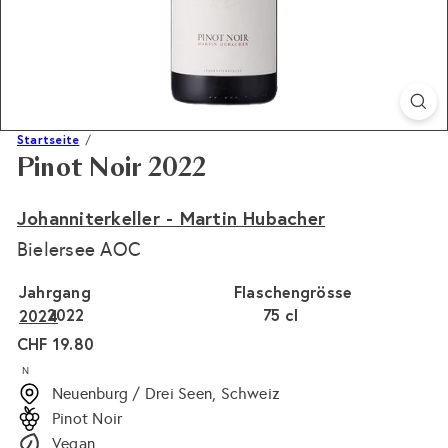
Startseite
Pinot Noir 2022
Johanniterkeller - Martin Hubacher
Bielersee AOC
Jahrgang
Flaschengrösse
2022
75 cl
2024
Normaler
CHF 19.80
Preis
N
Neuenburg / Drei Seen, Schweiz
Pinot Noir
Vegan