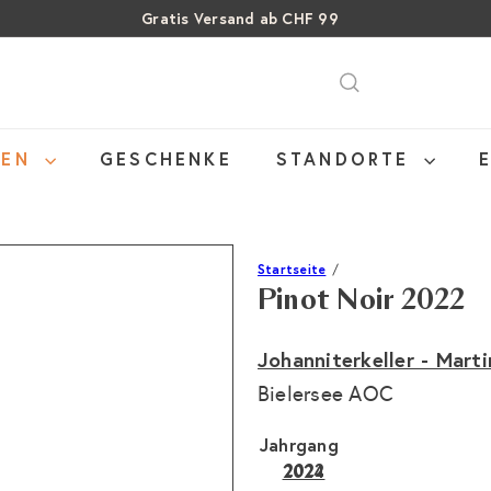
Gratis Versand ab CHF 99
Pause
SALE: Bis zu 40% auf letzte Flaschen
Über 15% Rabatt auf Sommer Weine
Diashow
NEN
GESCHENKE
STANDORTE
Startseite
Pinot Noir 2022
Johanniterkeller - Mart
Bielersee AOC
Jahrgang
2022
2024