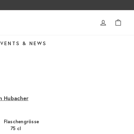
ACCOUNT
WAR
EVENTS & NEWS
in Hubacher
Flaschengrösse
75 cl