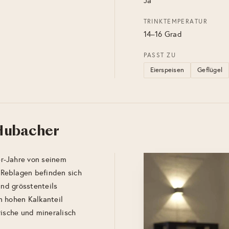
Ja
TRINKTEMPERATUR
14–16 Grad
PASST ZU
Eierspeisen
Geflügel
 Hubacher
r-Jahre von seinem
Reblagen befinden sich
ind grösstenteils
en hohen Kalkanteil
rische und mineralisch