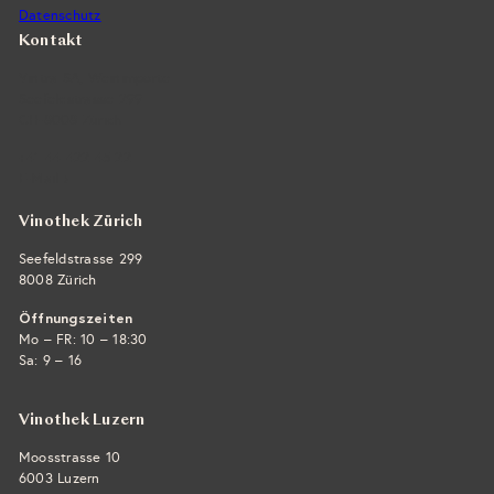
Datenschutz
Kontakt
Vintra SA, Weinimporte
Seefeldstrasse 299
CH-8008 Zürich
+41 44 422 45 22
E-Mail ›
Vinothek Zürich
Seefeldstrasse 299
8008 Zürich
Öffnungszeiten
Mo – FR: 10 – 18:30
Sa: 9 – 16
Vinothek Luzern
Moosstrasse 10
6003 Luzern