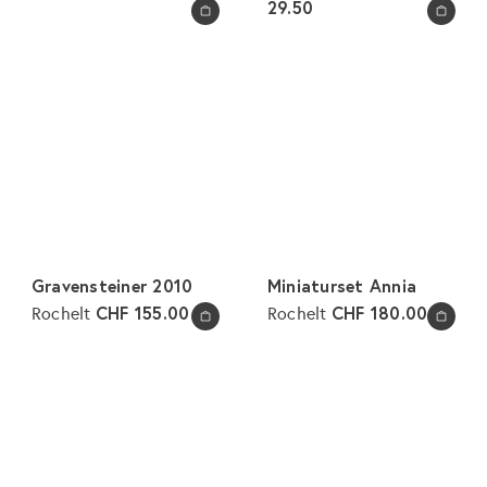
29.50
In den Warenkorb legen
In den Warenkorb legen
Gravensteiner 2010
Miniaturset Annia
CHF 155.00
CHF 180.00
Rochelt
Rochelt
In den Warenkorb legen
In den Warenkorb legen