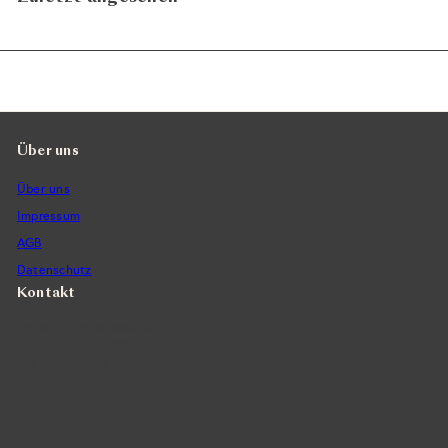
Über uns
Über uns
Impressum
AGB
Datenschutz
Kontakt
Vintra SA, Weinimporte
Seefeldstrasse 299
CH-8008 Zürich
+41 44 422 45 22
E-Mail ›