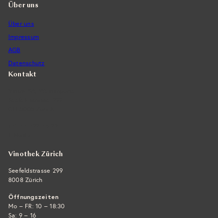
Über uns
Über uns
Impressum
AGB
Datenschutz
Kontakt
Vintra SA, Weinimporte
Seefeldstrasse 299
CH-8008 Zürich
+41 44 422 45 22
E-Mail ›
Vinothek Zürich
Seefeldstrasse 299
8008 Zürich
Öffnungszeiten
Mo – FR: 10 – 18:30
Sa: 9 – 16