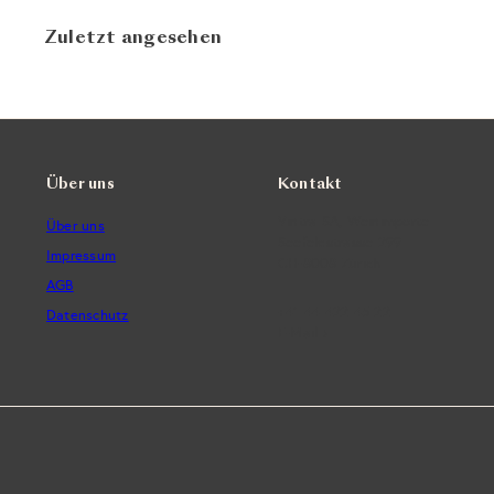
Zuletzt angesehen
Über uns
Kontakt
Vintra SA, Weinimporte
Über uns
Seefeldstrasse 299
Impressum
CH-8008 Zürich
AGB
+41 44 422 45 22
Datenschutz
E-Mail ›