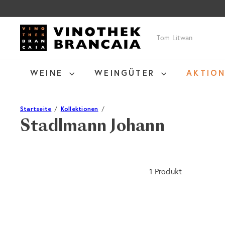
Direkt
zum
Inhalt
V
Suche
i
n
o
WEINE
WEINGÜTER
AKTIO
t
h
e
Startseite
Kollektionen
k
Stadlmann Johann
B
r
a
n
1 Produkt
c
a
i
a