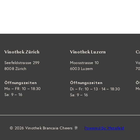
r
p
e
e
r
r
n
k
e
P
o
i
r
r
b
s
e
l
i
e
g
s
e
Vinothek Zürich
Vinothek Luzern
C
n
Seefeldstrasse 299
Moosstrasse 10
Vo
8008 Zürich
6003 Luzern
70
Öffnungszeiten
Öffnungszeiten
Ö
Mo – FR: 10 – 18:30
·
Mo
Di – Fr: 10 – 13
14 – 18:30
Sa: 9 – 16
Sa: 9 – 16
© 2026 Vinothek Brancaia Cheers 🥂
Powered by Metafeld