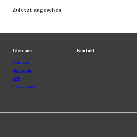
Zuletzt angesehen
Über uns
Kontakt
Vintra SA, Weinimporte
Über uns
Seefeldstrasse 299
Impressum
CH-8008 Zürich
AGB
+41 44 422 45 22
Datenschutz
E-Mail ›