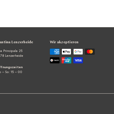
e
n
k
o
r
b
l
e
g
e
antina Lenzerheide
Wir akzeptieren
n
a Principala 25
78 Lenzerheide
ffnungszeiten
 – So: 15 – 00