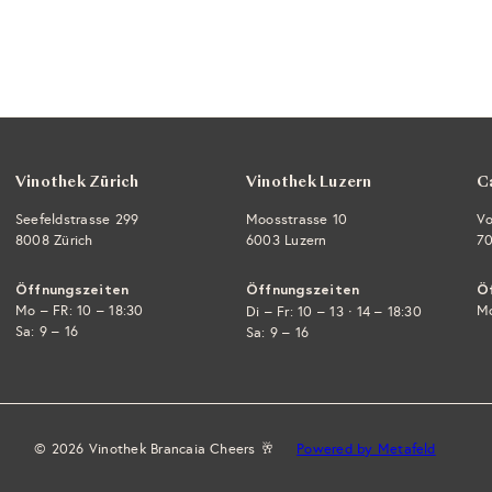
e
n
k
o
r
b
l
e
g
e
Vinothek Zürich
Vinothek Luzern
C
n
Seefeldstrasse 299
Moosstrasse 10
Vo
8008 Zürich
6003 Luzern
70
Öffnungszeiten
Öffnungszeiten
Ö
Mo – FR: 10 – 18:30
·
Mo
Di – Fr: 10 – 13
14 – 18:30
Sa: 9 – 16
Sa: 9 – 16
© 2026 Vinothek Brancaia Cheers 🥂
Powered by Metafeld