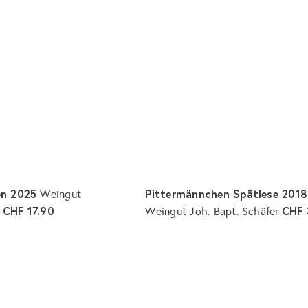
p
a
r
r
e
e
n
k
i
o
s
r
b
l
e
g
e
n
en 2025
Pittermännchen Spätlese 2018
Weingut
CHF 17.90
CHF 
r
Weingut Joh. Bapt. Schäfer
I
n
d
e
n
W
a
r