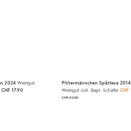
en 2024
Pittermännchen Spätlese 2014
Weingut
CHF 17.90
S
CHF 
r
Weingut Joh. Bapt. Schäfer
o
CHF 32.80
n
I
n
d
d
e
e
n
r
W