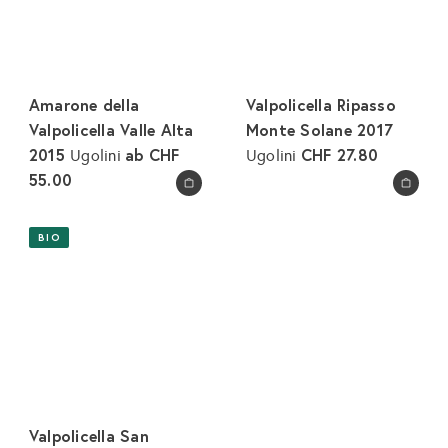
Amarone della
Valpolicella Ripasso
Valpolicella Valle Alta
Monte Solane 2017
2015
ab
CHF
CHF 27.80
Ugolini
Ugolini
55.00
In den Warenkorb legen
In den Warenkorb legen
BIO
Valpolicella San