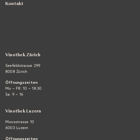
Kontakt
Vintra SA, Weinimporte
Seefeldstrasse 299
CH-8008 Zürich
+41 44 422 45 22
E-Mail ›
Vinothek Zürich
Seefeldstrasse 299
8008 Zürich
Öffnungszeiten
Mo – FR: 10 – 18:30
Sa: 9 – 16
Vinothek Luzern
Moosstrasse 10
6003 Luzern
Öffnungszeiten