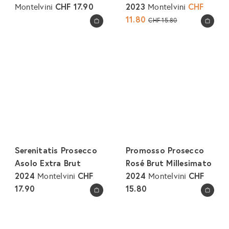
CHF 17.90
2023
S
CHF
Montelvini
Montelvini
o
11.80
N
CHF 15.80
In den Warenkorb legen
In den Warenkorb legen
n
o
d
r
e
m
r
a
p
l
r
e
e
r
i
P
s
r
e
Serenitatis Prosecco
Promosso Prosecco
i
Asolo Extra Brut
Rosé Brut Millesimato
s
2024
CHF
2024
CHF
Montelvini
Montelvini
17.90
15.80
In den Warenkorb legen
In den Warenkorb legen