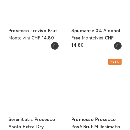
Prosecco Treviso Brut
Spumante 0% Alcohol
CHF 14.80
Free
CHF
Montelvini
Montelvini
14.80
In den Warenkorb legen
In den Warenkorb legen
−25%
Serenitatis Prosecco
Promosso Prosecco
Asolo Extra Dry
Rosé Brut Millesimato