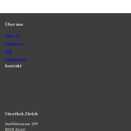
Über uns
Über uns
Impressum
AGB
Datenschutz
Kontakt
Vintra SA, Weinimporte
Seefeldstrasse 299
CH-8008 Zürich
+41 44 422 45 22
E-Mail ›
Vinothek Zürich
Seefeldstrasse 299
8008 Zürich