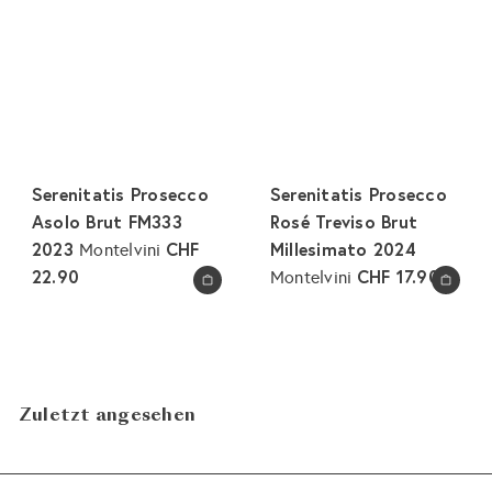
Serenitatis Prosecco
Serenitatis Prosecco
Asolo Brut FM333
Rosé Treviso Brut
2023
CHF
Millesimato 2024
Montelvini
22.90
CHF 17.90
Montelvini
In den Warenkorb legen
In den Warenkorb legen
Zuletzt angesehen