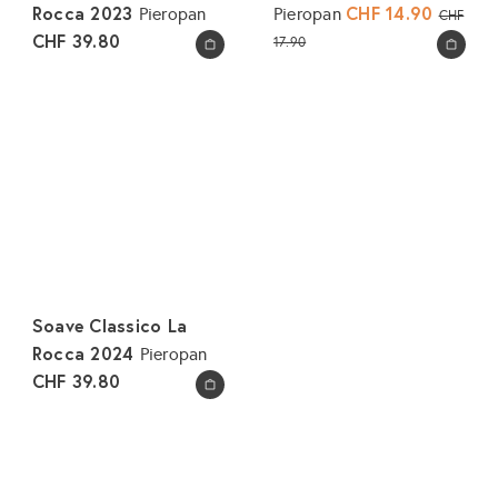
Rocca 2023
S
CHF 14.90
N
Pieropan
Pieropan
CHF
o
o
CHF 39.80
17.90
In den Warenkorb legen
In den Warenkorb legen
n
r
d
m
e
a
r
l
p
e
r
r
e
P
i
r
s
e
i
Soave Classico La
s
Rocca 2024
Pieropan
CHF 39.80
In den Warenkorb legen