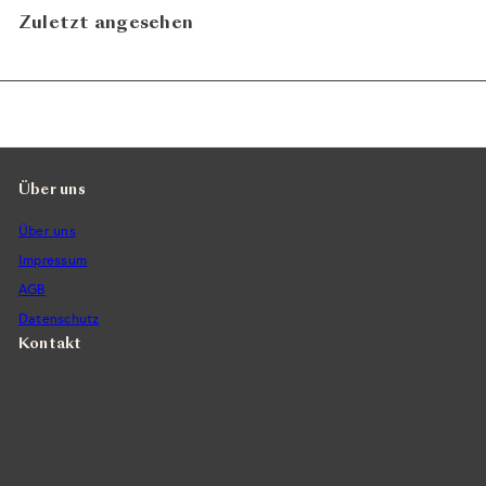
Zuletzt angesehen
Über uns
Über uns
Impressum
AGB
Datenschutz
Kontakt
Vintra SA, Weinimporte
Seefeldstrasse 299
CH-8008 Zürich
+41 44 422 45 22
E-Mail ›