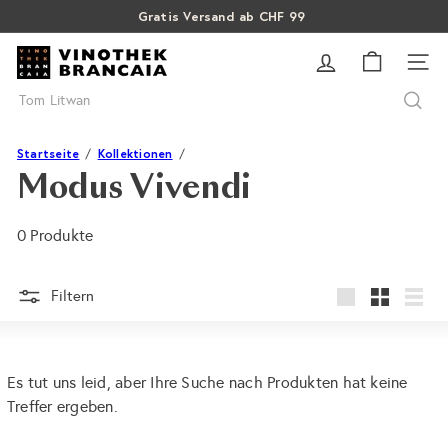
Direkt
Gratis Versand ab CHF 99
Pause
zum
SALE: Bis zu 40% auf letzte Flaschen
Über 15% Rabatt auf Sommer Weine
Diashow
V
Inhalt
SEI
i
Suche
n
o
t
Startseite
Kollektionen
h
Modus Vivendi
e
k
0 Produkte
B
r
a
Filtern
groß
Klein
Liste
n
c
a
Es tut uns leid, aber Ihre Suche nach Produkten hat keine
i
Treffer ergeben.
a