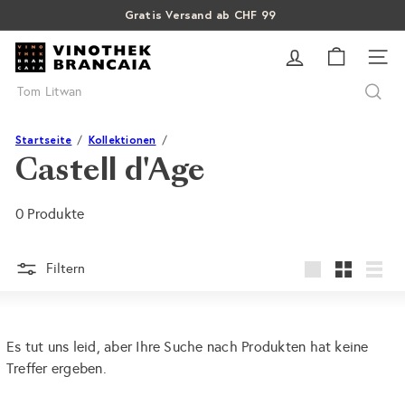
Direkt
Gratis Versand ab CHF 99
Pause
zum
SALE: Bis zu 40% auf letzte Flaschen
Über 15% Rabatt auf Sommer Weine
Diashow
V
Inhalt
SEI
i
Suche
n
o
t
Startseite
Kollektionen
h
Castell d'Age
e
k
0 Produkte
B
r
a
Filtern
groß
Klein
Liste
n
c
a
Es tut uns leid, aber Ihre Suche nach Produkten hat keine
i
Treffer ergeben.
a