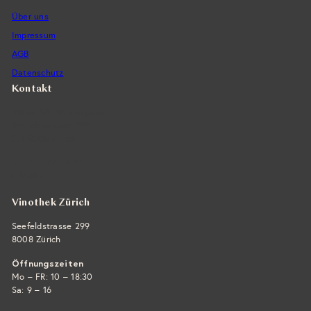
Über uns
Impressum
AGB
Datenschutz
Kontakt
Vintra SA, Weinimporte
Seefeldstrasse 299
CH-8008 Zürich
+41 44 422 45 22
E-Mail ›
Vinothek Zürich
Seefeldstrasse 299
8008 Zürich
Öffnungszeiten
Mo – FR: 10 – 18:30
Sa: 9 – 16