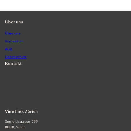
Über uns
Über uns
Impressum
AGB
Datenschutz
Kontakt
Vintra SA, Weinimporte
Seefeldstrasse 299
CH-8008 Zürich
+41 44 422 45 22
E-Mail ›
Vinothek Zürich
Seefeldstrasse 299
8008 Zürich