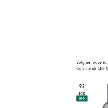
Bolgheri Superio
ab
CHF 5
Colonne
92
100
BIO