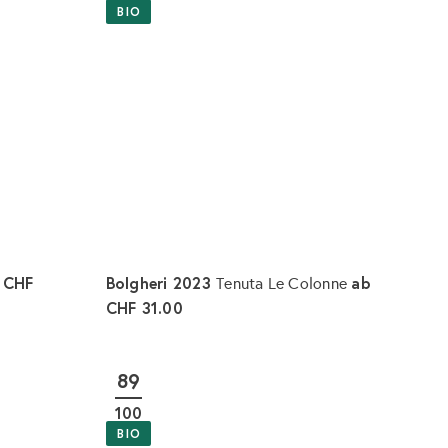
BIO
CHF
Bolgheri 2023
ab
e
Tenuta Le Colonne
CHF 31.00
I
I
n
n
d
d
89
e
e
n
n
100
W
W
a
a
BIO