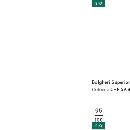
BIO
Bolgheri Superi
CHF 59.
Colonne
95
100
BIO