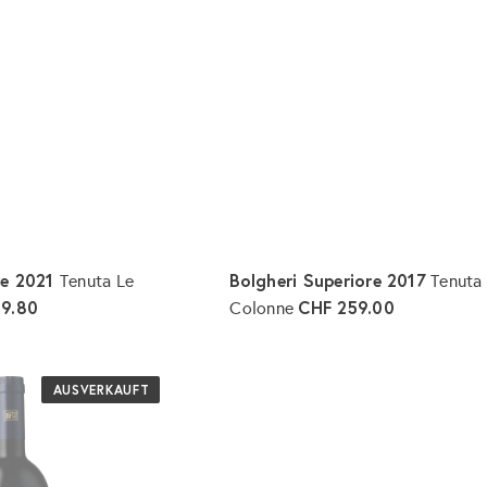
r
e
n
k
o
r
b
l
e
g
e
n
re 2021
Bolgheri Superiore 2017
Tenuta Le
Tenuta
9.80
CHF 259.00
Colonne
I
n
d
e
AUSVERKAUFT
n
W
a
r
e