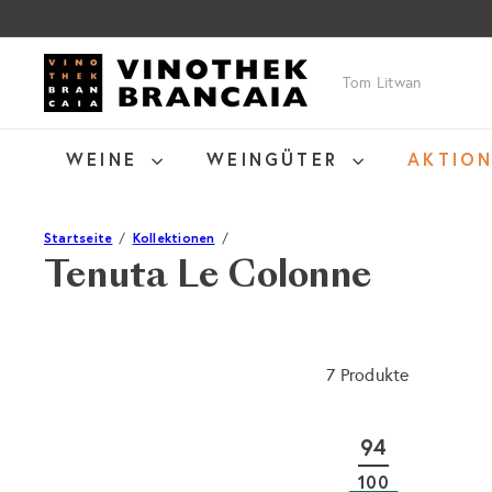
Direkt
zum
Inhalt
V
Suche
i
n
o
WEINE
WEINGÜTER
AKTIO
t
h
e
Startseite
Kollektionen
k
Tenuta Le Colonne
B
r
a
n
7 Produkte
c
a
i
94
a
100