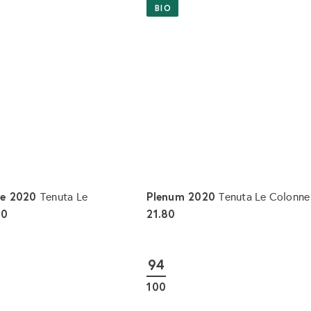
BIO
ore 2020
Plenum 2020
Tenuta Le
Tenuta Le Colonn
80
21.80
I
n
d
94
e
n
100
W
a