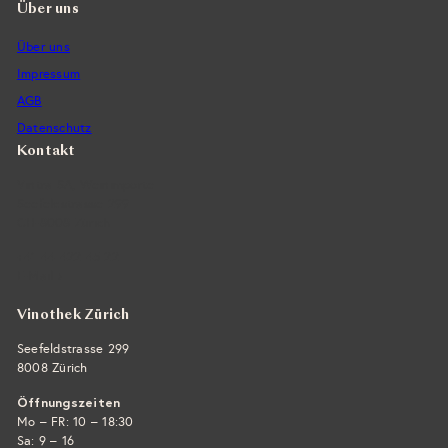
Über uns
Über uns
Impressum
AGB
Datenschutz
Kontakt
Vintra SA, Weinimporte
Seefeldstrasse 299
CH-8008 Zürich
+41 44 422 45 22
E-Mail ›
Vinothek Zürich
Seefeldstrasse 299
8008 Zürich
Öffnungszeiten
Mo – FR: 10 – 18:30
Sa: 9 – 16