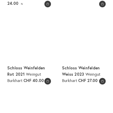
24.00
N
In den Warenkorb legen
In den Warenkorb legen
Schloss Weinfelden
Schloss Weinfelden
Rot 2021
Weiss 2023
Weingut
Weingut
CHF 40.00
CHF 27.00
Burkhart
Burkhart
N
N
In den Warenkorb legen
In den Warenkorb legen