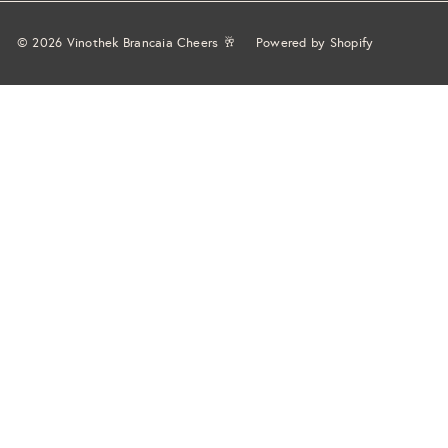
© 2026 Vinothek Brancaia Cheers 🥂
Powered by Shopify