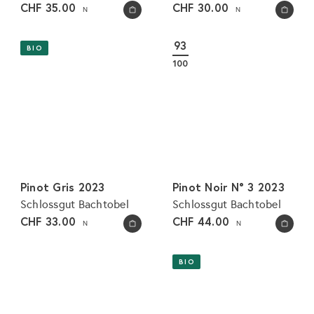
CHF 35.00
CHF 30.00
N
N
In den Warenkorb legen
In den Warenkorb legen
93
BIO
100
Pinot Gris 2023
Pinot Noir N° 3 2023
Schlossgut Bachtobel
Schlossgut Bachtobel
CHF 33.00
CHF 44.00
N
N
In den Warenkorb legen
In den Warenkorb legen
BIO