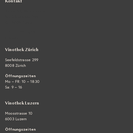
Kontakt
Vintra SA, Weinimporte
Seefeldstrasse 299
CH-8008 Zürich
+41 44 422 45 22
E-Mail ›
Vinothek Zürich
Seefeldstrasse 299
8008 Zürich
Öffnungszeiten
Mo – FR: 10 – 18:30
Sa: 9 – 16
Vinothek Luzern
Moosstrasse 10
6003 Luzern
Öffnungszeiten