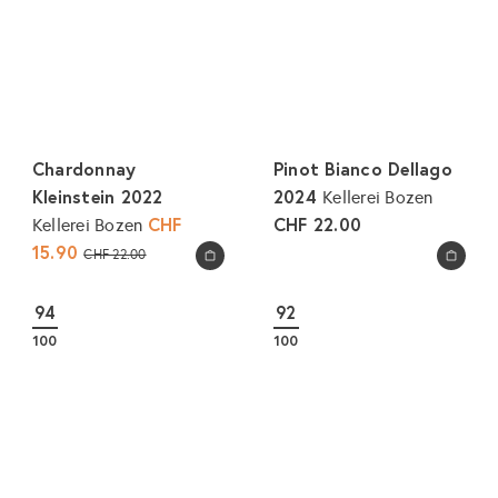
Chardonnay
Pinot Bianco Dellago
Kleinstein 2022
2024
Kellerei Bozen
S
CHF
CHF 22.00
Kellerei Bozen
o
15.90
N
CHF 22.00
In den Warenkorb legen
In den Warenkorb legen
n
o
d
r
94
92
e
m
100
100
r
a
p
l
r
e
e
r
i
P
s
r