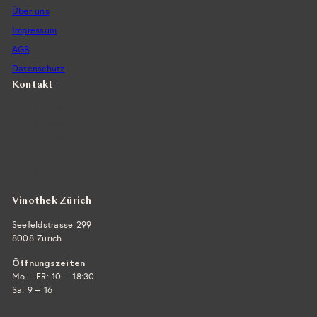
Über uns
Impressum
AGB
Datenschutz
Kontakt
Vintra SA, Weinimporte
Seefeldstrasse 299
CH-8008 Zürich
+41 44 422 45 22
E-Mail ›
Vinothek Zürich
Seefeldstrasse 299
8008 Zürich
Öffnungszeiten
Mo – FR: 10 – 18:30
Sa: 9 – 16