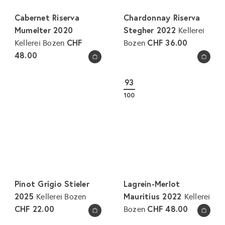
e
Cabernet Riserva
Chardonnay Riserva
i
Mumelter 2020
Stegher 2022
Kellerei
s
CHF
CHF 36.00
Kellerei Bozen
Bozen
48.00
In den Warenkorb legen
In den Warenkorb legen
93
100
Pinot Grigio Stieler
Lagrein-Merlot
2025
Mauritius 2022
Kellerei Bozen
Kellerei
CHF 22.00
CHF 48.00
Bozen
In den Warenkorb legen
In den Warenkorb legen