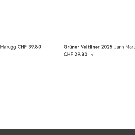
l
e
g
e
n
CHF 39.80
Grüner Veltliner 2025
 Marugg
Jann Mar
CHF 29.80
N
I
n
d
e
n
W
a
r
e
n
k
o
r
b
l