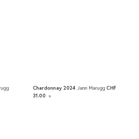
Chardonnay 2024
CHF
rugg
Jann Marugg
31.00
N
I
I
n
n
d
d
e
e
n
n
W
W
a
a