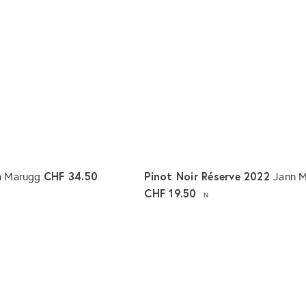
r
e
n
k
o
r
b
l
e
g
e
n
CHF 34.50
Pinot Noir Réserve 2022
n Marugg
Jann 
CHF 19.50
N
I
n
d
e
n
W
a
r
e