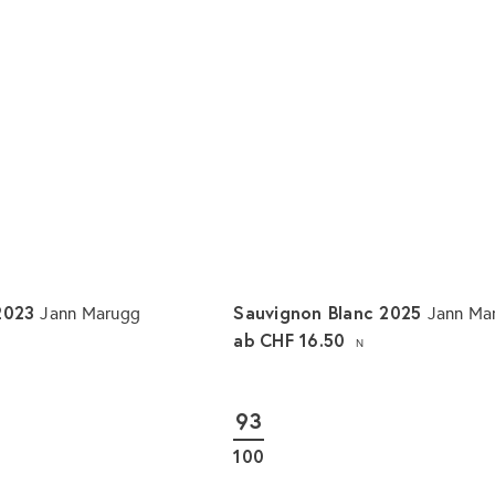
 2023
Sauvignon Blanc 2025
Jann Marugg
Jann Ma
ab
CHF 16.50
N
I
n
d
93
e
n
100
W
a