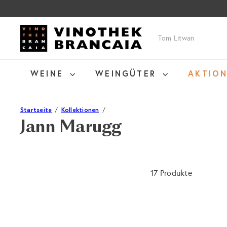
Direkt
zum
Inhalt
V
Suche
i
n
o
WEINE
WEINGÜTER
AKTIO
t
h
e
Startseite
Kollektionen
k
Jann Marugg
B
r
a
n
17 Produkte
c
a
i
a