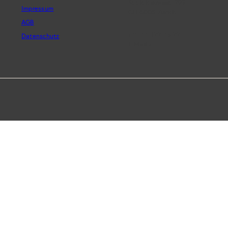
Seefeldstrasse 299
Impressum
CH-8008 Zürich
AGB
+41 44 422 45 22
Datenschutz
E-Mail ›