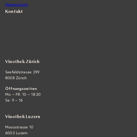
Datenschutz
Kontakt
Vintra SA, Weinimporte
Seefeldstrasse 299
CH-8008 Zürich
+41 44 422 45 22
E-Mail ›
Vinothek Zürich
Seefeldstrasse 299
8008 Zürich
Öffnungszeiten
Mo – FR: 10 – 18:30
Sa: 9 – 16
Vinothek Luzern
Moosstrasse 10
6003 Luzern