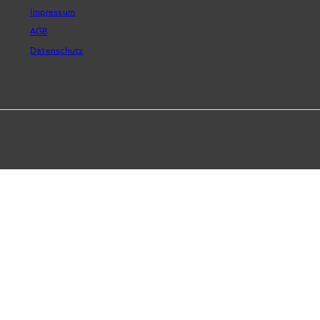
Seefeldstrasse 299
Impressum
CH-8008 Zürich
AGB
+41 44 422 45 22
Datenschutz
E-Mail ›